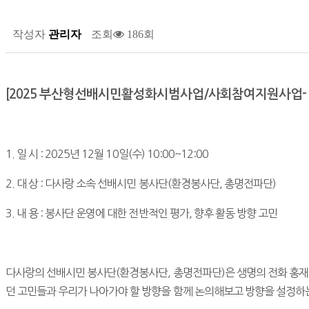
작성자
관리자
조회
186회
[
2025 부산형선배시민활성화시범사업/사회참여지원사업-
1. 일 시 : 2025년 12월
10일(수) 10:00~12:00
2. 대 상 : 다사랑 소속 선배시민 봉사단(환경봉사단, 총명전파단)
3. 내 용 : 봉사단 운영에 대한 전반적인 평가, 향후 활동 방향 고민
다사랑의 선배시민 봉사단(환경봉사단, 총명전파단)은 생명의 전화 홍재
던 고민들과 우리가 나아가야 할 방향을 함께 논의해보고
방향을 설정하는