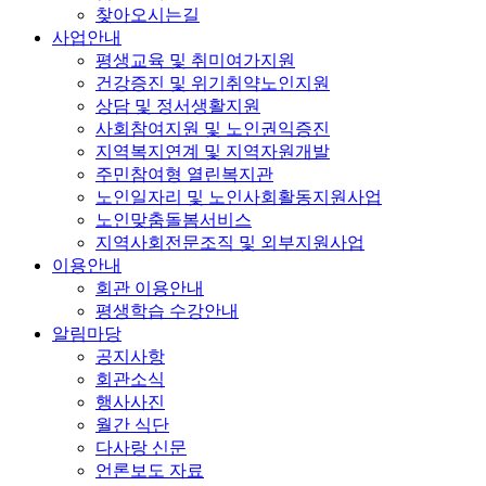
찾아오시는길
사업안내
평생교육 및 취미여가지원
건강증진 및 위기취약노인지원
상담 및 정서생활지원
사회참여지원 및 노인권익증진
지역복지연계 및 지역자원개발
주민참여형 열린복지관
노인일자리 및 노인사회활동지원사업
노인맞춤돌봄서비스
지역사회전문조직 및 외부지원사업
이용안내
회관 이용안내
평생학습 수강안내
알림마당
공지사항
회관소식
행사사진
월간 식단
다사랑 신문
언론보도 자료