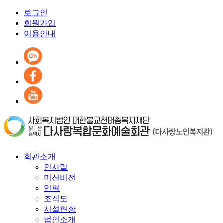
로그인
회원가입
이용안내
회관소개
인사말
미션비전
연혁
조직도
시설현황
법인소개