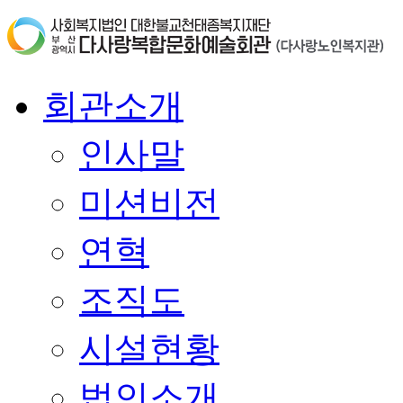
회관소개
인사말
미션비전
연혁
조직도
시설현황
법인소개