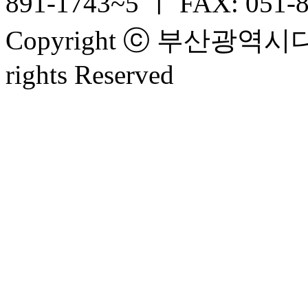
891-1743~5 ㅣ FAX: 051-
Copyright ⓒ 부산광
rights Reserved