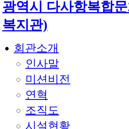
회관소개
인사말
미션비전
연혁
조직도
시설현황