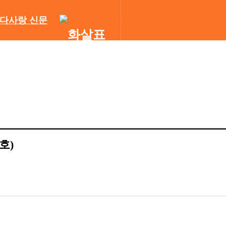
다사랑 신문
호)