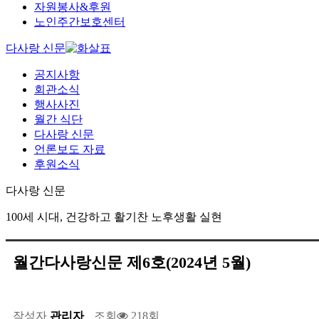
자원봉사&후원
노인주간보호센터
다사랑 신문
공지사항
회관소식
행사사진
월간 식단
다사랑 신문
언론보도 자료
후원소식
다사랑 신문
100세 시대, 건강하고 활기찬 노후생활 실현
월간다사랑신문 제6호(2024년 5월)
작성자
관리자
조회
218회