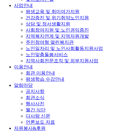
사업안내
평생교육 및 취미여가지원
건강증진 및 위기취약노인지원
상담 및 정서생활지원
사회참여지원 및 노인권익증진
지역복지연계 및 지역자원개발
주민참여형 열린복지관
노인일자리 및 노인사회활동지원사업
노인맞춤돌봄서비스
지역사회전문조직 및 외부지원사업
이용안내
회관 이용안내
평생학습 수강안내
알림마당
공지사항
회관소식
행사사진
월간 식단
다사랑 신문
언론보도 자료
자원봉사&후원