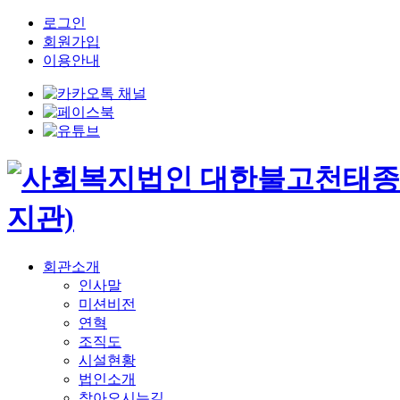
로그인
회원가입
이용안내
회관소개
인사말
미션비전
연혁
조직도
시설현황
법인소개
찾아오시는길