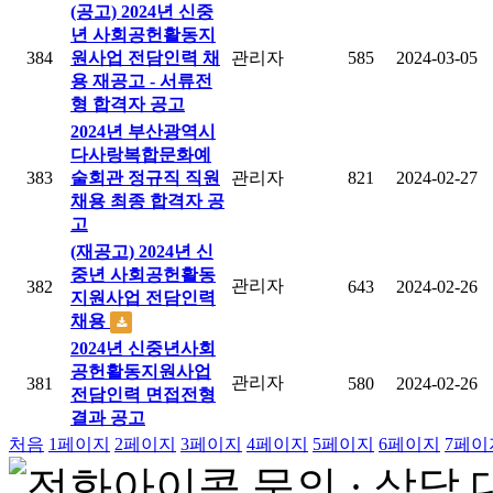
(공고) 2024년 신중
년 사회공헌활동지
384
원사업 전담인력 채
관리자
585
2024-03-05
용 재공고 - 서류전
형 합격자 공고
2024년 부산광역시
다사랑복합문화예
383
술회관 정규직 직원
관리자
821
2024-02-27
채용 최종 합격자 공
고
(재공고) 2024년 신
중년 사회공헌활동
관리자
382
643
2024-02-26
지원사업 전담인력
채용
2024년 신중년사회
공헌활동지원사업
관리자
381
580
2024-02-26
전담인력 면접전형
결과 공고
처음
1
페이지
2
페이지
3
페이지
4
페이지
5
페이지
6
페이지
7
페이
문의 · 상담