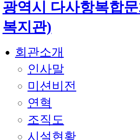
회관소개
인사말
미션비전
연혁
조직도
시설현황