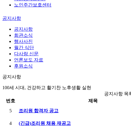
노인주간보호센터
공지사항
공지사항
회관소식
행사사진
월간 식단
다사랑 신문
언론보도 자료
후원소식
공지사항
100세 시대, 건강하고 활기찬 노후생활 실현
공지사항 목
번호
제목
5
조리원 합격자 공고
4
(긴급)조리원 채용 재공고