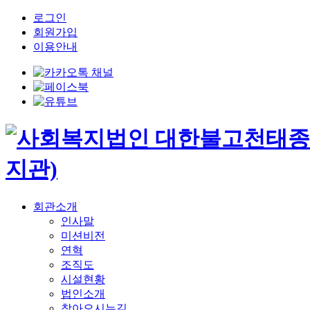
로그인
회원가입
이용안내
회관소개
인사말
미션비전
연혁
조직도
시설현황
법인소개
찾아오시는길