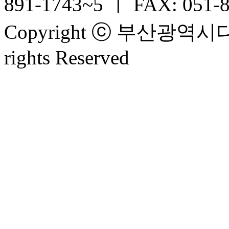
891-1743~5 ㅣ FAX: 051-
Copyright ⓒ 부산광
rights Reserved