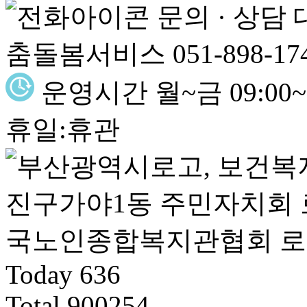
문의 · 상담
춤돌봄서비스 051-898-17
운영시간
월~금 09:00~1
휴일:휴관
Today
636
Total
900254