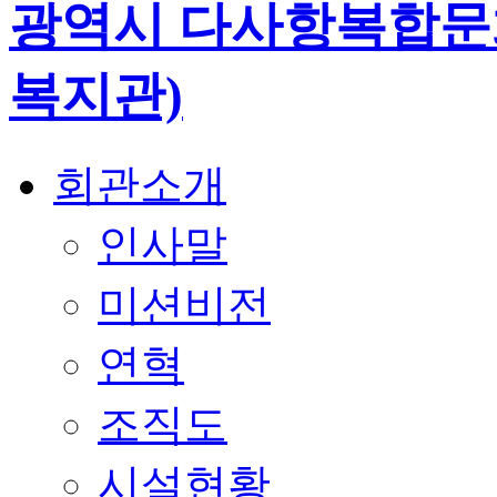
회관소개
인사말
미션비전
연혁
조직도
시설현황