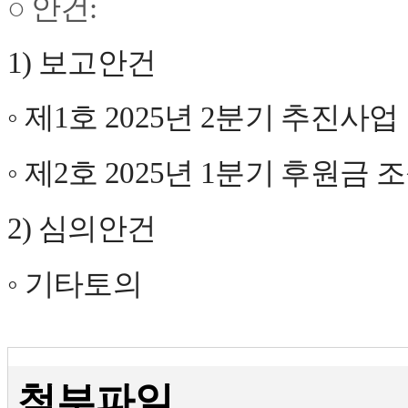
○​ 안건:
1)
보고안건
◦
제
1
호
2025년 2분기 추진사업
◦
제2
호 2025년 1분기 후원금 
2)
심의안건
◦ 기타토의
첨부파일