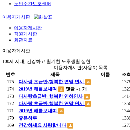
노인주간보호센터
이용자게시판
이용자게시판
직원게시판
회관자료
이용자게시판
100세 시대, 건강하고 활기찬 노후생활 실현
이용자게시판(사용X) 목록
번호
제목
이름
조
175
다사랑 초급반-행복한 연말 연시
137
174
2019년 해를보내며
댓글
개
132
+ 1
173
다사랑초급반- 행복한 연하인사
141
172
다사랑 초급반-행복한 연말 연시
135
171
2019년 해를보내며
134
170
좋은하루
133
169
건강하세요 사랑합니다
127