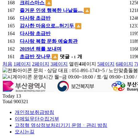
168
크리스마스
125
167
즐거운 인생 행복한 나날들....
121
166
다사랑 초급반
124
165
감사한 마음으로...허기두
123
164
다사랑 초급반
119
163
다사랑 복합 문화 예술회관
118
162
2019년 해를 보내며
116
161
초급반 잣나무
댓글
개
119
+ 1
처음
1
페이지
2
페이지
3
페이지
열린
4
페이지
5
페이지
6
페이지
7
문의 · 상담
대표 : 051-891-1743~5 / 노인맞춤돌봄
운영시간
월~금 09:00~18:00 / 토·일 09:00~13:0
Today
13
Total
900321
개인정보취급방침
이메일무단수집거부
고정형 영상정보처리기기 운영ㆍ관리 방침
오시는길