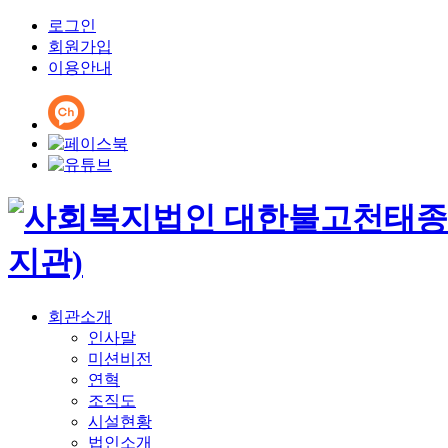
로그인
회원가입
이용안내
회관소개
인사말
미션비전
연혁
조직도
시설현황
법인소개