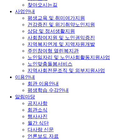
찾아오시는길
사업안내
평생교육 및 취미여가지원
건강증진 및 위기취약노인지원
상담 및 정서생활지원
사회참여지원 및 노인권익증진
지역복지연계 및 지역자원개발
주민참여형 열린복지관
노인일자리 및 노인사회활동지원사업
노인맞춤돌봄서비스
지역사회전문조직 및 외부지원사업
이용안내
회관 이용안내
평생학습 수강안내
알림마당
공지사항
회관소식
행사사진
월간 식단
다사랑 신문
언론보도 자료