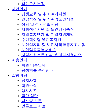
찾아오시는길
사업안내
평생교육 및 취미여가지원
건강증진 및 위기취약노인지원
상담 및 정서생활지원
사회참여지원 및 노인권익증진
지역복지연계 및 지역자원개발
주민참여형 열린복지관
노인일자리 및 노인사회활동지원사업
노인맞춤돌봄서비스
지역사회전문조직 및 외부지원사업
이용안내
회관 이용안내
평생학습 수강안내
알림마당
공지사항
회관소식
행사사진
월간 식단
다사랑 신문
언론보도 자료