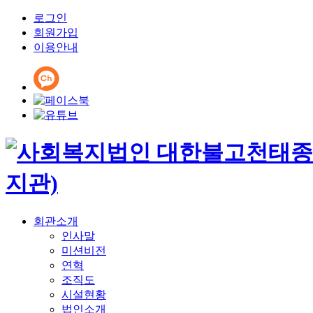
로그인
회원가입
이용안내
회관소개
인사말
미션비전
연혁
조직도
시설현황
법인소개