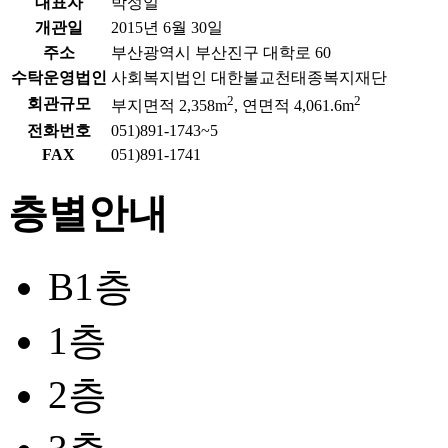
대표자
박성일
개관일
2015년 6월 30일
주소
부산광역시 부산진구 대학로 60
수탁운영법인
사회복지법인 대한불교천태종복지재단
2
2
회관규모
부지면적 2,358m
, 연면적 4,061.6m
전화번호
051)891-1743~5
FAX
051)891-1741
층별안내
B1층
1층
2층