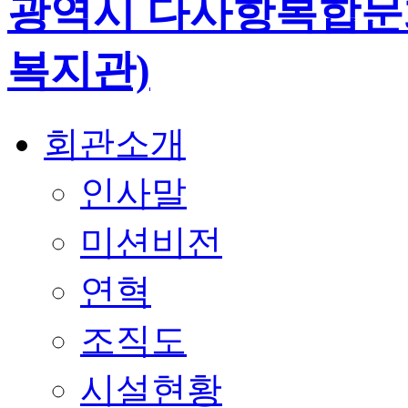
회관소개
인사말
미션비전
연혁
조직도
시설현황