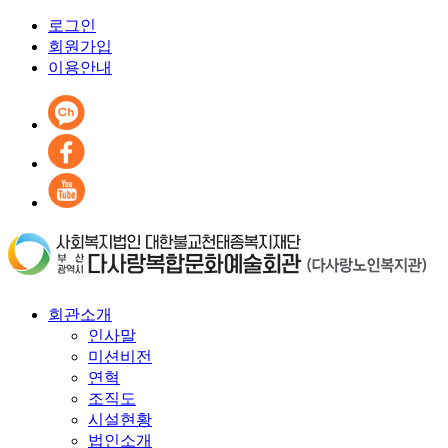
로그인
회원가입
이용안내
회관소개
인사말
미션비전
연혁
조직도
시설현황
법인소개