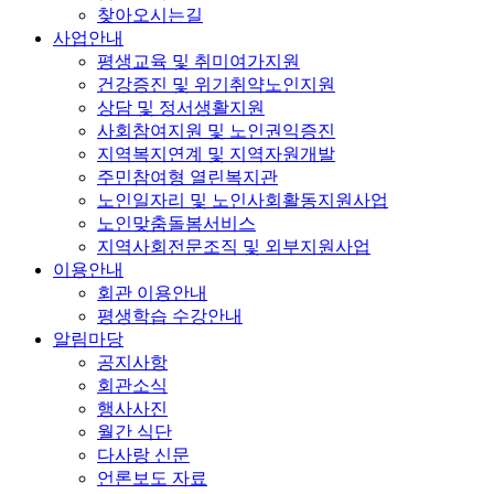
찾아오시는길
사업안내
평생교육 및 취미여가지원
건강증진 및 위기취약노인지원
상담 및 정서생활지원
사회참여지원 및 노인권익증진
지역복지연계 및 지역자원개발
주민참여형 열린복지관
노인일자리 및 노인사회활동지원사업
노인맞춤돌봄서비스
지역사회전문조직 및 외부지원사업
이용안내
회관 이용안내
평생학습 수강안내
알림마당
공지사항
회관소식
행사사진
월간 식단
다사랑 신문
언론보도 자료