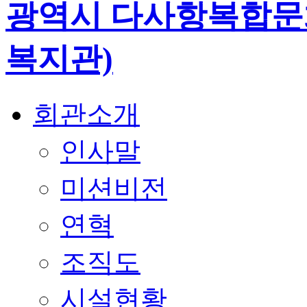
회관소개
인사말
미션비전
연혁
조직도
시설현황