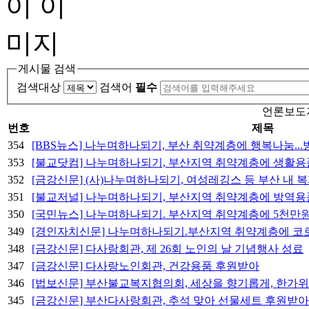
게시물 검색
검색대상
검색어
필수
언론보도
번호
제목
354
[BBS뉴스] 나누며하나되기, 부산 취약계층에 행복나눔..
353
[불교닷컴] 나누며하나되기, 부산지역 취약계층에 생활용
352
[금강신문] (사)나누며하나되기, 여성레깅스 등 부산 내
351
[불교저널] 나누며하나되기, 부산지역 취약계층에 방역용
350
[국민뉴스] 나누며하나되기. 부산지역 취약계층에 5천만원
349
[경인자치신문] 나누며하나되기.부산지역 취약계층에 코로
348
[금강신문] 다사랑회관, 제 26회 노인의 날 기념행사 성료
347
[금강신문] 다사랑노인회관, 건강용품 후원받아
346
[법보신문] 부산불교복지협의회, 세상을 향기롭게, 한가
345
[금강신문] 부산다사랑회관, 추석 맞아 선물세트 후원받아