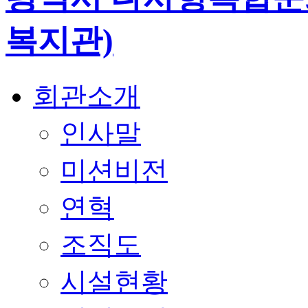
회관소개
인사말
미션비전
연혁
조직도
시설현황