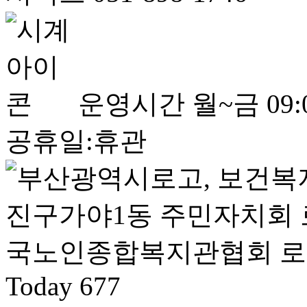
운영시간
월~금 09:0
공휴일:휴관
Today
677