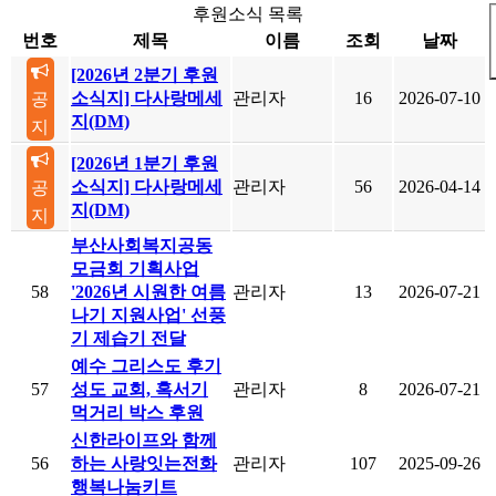
후원소식 목록
번호
제목
이름
조회
날짜
[2026년 2분기 후원
소식지] 다사랑메세
관리자
16
2026-07-10
공
지(DM)
지
[2026년 1분기 후원
소식지] 다사랑메세
관리자
56
2026-04-14
공
지(DM)
지
부산사회복지공동
모금회 기획사업
58
'2026년 시원한 여름
관리자
13
2026-07-21
나기 지원사업' 선풍
기 제습기 전달
예수 그리스도 후기
57
성도 교회, 혹서기
관리자
8
2026-07-21
먹거리 박스 후원
신한라이프와 함께
56
하는 사랑잇는전화
관리자
107
2025-09-26
행복나눔키트