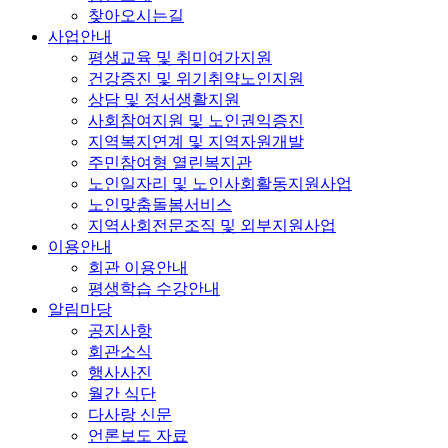
찾아오시는길
사업안내
평생교육 및 취미여가지원
건강증진 및 위기취약노인지원
상담 및 정서생활지원
사회참여지원 및 노인권익증진
지역복지연계 및 지역자원개발
주민참여형 열린복지관
노인일자리 및 노인사회활동지원사업
노인맞춤돌봄서비스
지역사회전문조직 및 외부지원사업
이용안내
회관 이용안내
평생학습 수강안내
알림마당
공지사항
회관소식
행사사진
월간 식단
다사랑 신문
언론보도 자료