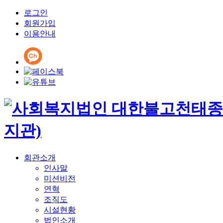
로그인
회원가입
이용안내
회관소개
인사말
미션비전
연혁
조직도
시설현황
법인소개