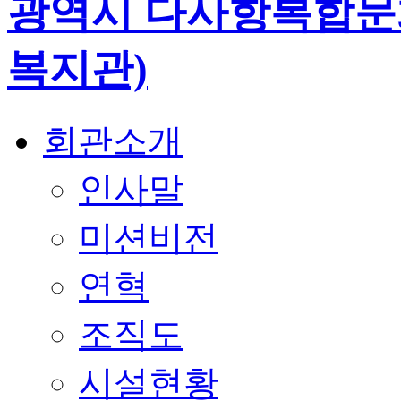
회관소개
인사말
미션비전
연혁
조직도
시설현황