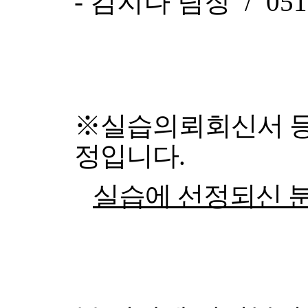
-
김지나 팀장 /
051
※
실습의뢰회신서 등 
정
​입니다.
실습에 선정되신 분