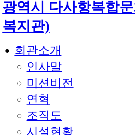
회관소개
인사말
미션비전
연혁
조직도
시설현황