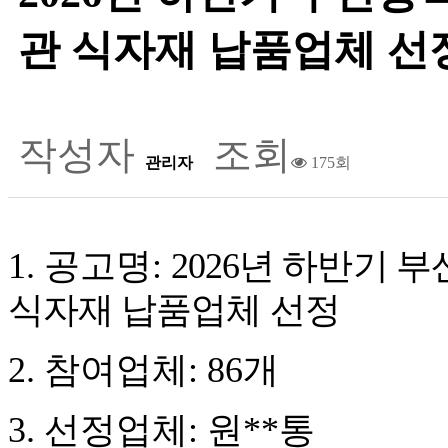
관 식자재 납품업체 선
작성자
조회
관리자
175회
1
.
공고명
:
2026
년 하반기 
식자재 납품업체 선정
2
.
참여업체
: 86
개
3
.
선정업체
:
원**통