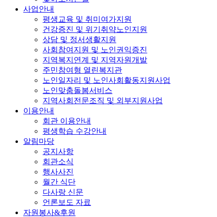
사업안내
평생교육 및 취미여가지원
건강증진 및 위기취약노인지원
상담 및 정서생활지원
사회참여지원 및 노인권익증진
지역복지연계 및 지역자원개발
주민참여형 열린복지관
노인일자리 및 노인사회활동지원사업
노인맞춤돌봄서비스
지역사회전문조직 및 외부지원사업
이용안내
회관 이용안내
평생학습 수강안내
알림마당
공지사항
회관소식
행사사진
월간 식단
다사랑 신문
언론보도 자료
자원봉사&후원