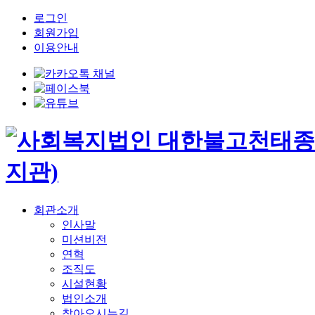
로그인
회원가입
이용안내
회관소개
인사말
미션비전
연혁
조직도
시설현황
법인소개
찾아오시는길