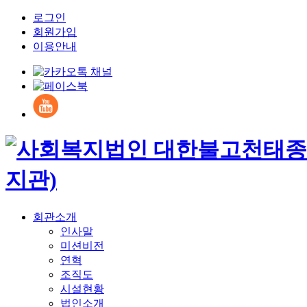
로그인
회원가입
이용안내
회관소개
인사말
미션비전
연혁
조직도
시설현황
법인소개