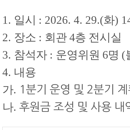
1.
일시
: 2026. 4. 29.(
화
) 1
2.
장소
:
회관 4층 전시실
3.
참석자
:
운영위원 6
명
(
4.
내용
가
.
1분기 운영 및 2분기 
나
.
후원금 조성 및 사용 내