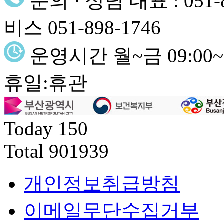
문의 · 상담
대표 : 051
비스 051-898-1746
운영시간
월~금 09:00~1
휴일:휴관
Today
150
Total
901939
개인정보취급방침
이메일무단수집거부