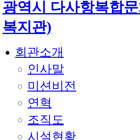
회관소개
인사말
미션비전
연혁
조직도
시설현황